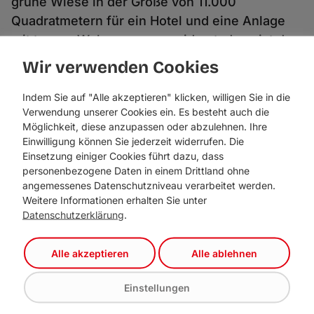
grüne Wiese in der Größe von 11.000
Quadratmetern für ein Hotel und eine Anlage
mit teuren Wohnungen umwidmet, dann ist das
ein Sündenfall. Der Bodenfraß kann nicht ewig
Wir verwenden Cookies
so weitergehen. Nachdem viele Gemeinden die
Bodenversiegelung nicht eindämmen, sondern
Indem Sie auf "Alle akzeptieren" klicken, willigen Sie in die
Verwendung unserer Cookies ein. Es besteht auch die
befeuern, muss die schwarz-rote
Möglichkeit, diese anzupassen oder abzulehnen. Ihre
Landesregierung als Aufsichts- und
Einwilligung können Sie jederzeit widerrufen. Die
Kontrollbehörde eingreifen und solche
Einsetzung einiger Cookies führt dazu, dass
personenbezogene Daten in einem Drittland ohne
Umwidmungen im großen Stil stoppen. Wir
angemessenes Datenschutzniveau verarbeitet werden.
müssen doch den nächsten Generationen auch
Weitere Informationen erhalten Sie unter
noch etwas übriglassen“, so Markus Sint. Für
Datenschutzerklärung
.
die Gesellschafter der Armona Lodge ist dieses
Großprojekt nicht das erste. Sie haben in
Alle akzeptieren
Alle ablehnen
Thiersee schon ein sogenanntes „Medical
Alpinresort“, eine private Krankenanstalt samt
Einstellungen
Hotel umgesetzt. „Abgesehen von diesem