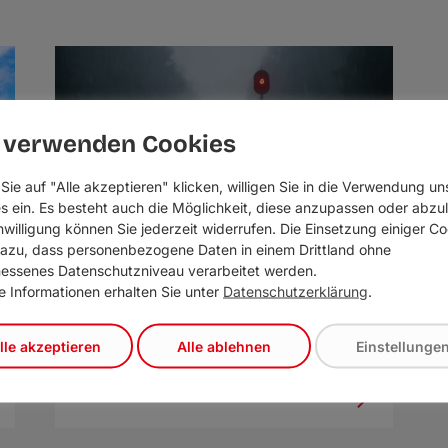
 verwenden Cookies
Sie auf "Alle akzeptieren" klicken, willigen Sie in die Verwendung un
s ein. Es besteht auch die Möglichkeit, diese anzupassen oder abzu
inwilligung können Sie jederzeit widerrufen. Die Einsetzung einiger C
dazu, dass personenbezogene Daten in einem Drittland ohne
ssenes Datenschutzniveau verarbeitet werden.
e Informationen erhalten Sie unter
Datenschutzerklärung
.
Außerfernbahn mit 499
lle akzeptieren
Alle ablehnen
Einstellunge
Ausfallstagen