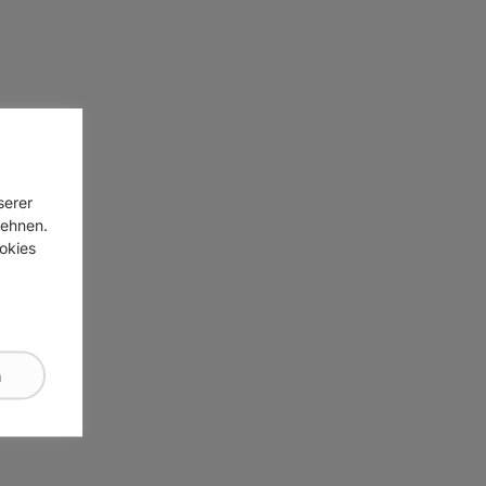
serer
lehnen.
ookies
n