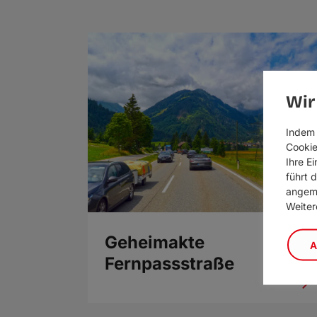
Wir
Indem 
Cookie
Ihre E
führt 
angeme
Weiter
Geheimakte
A
Fernpassstraße