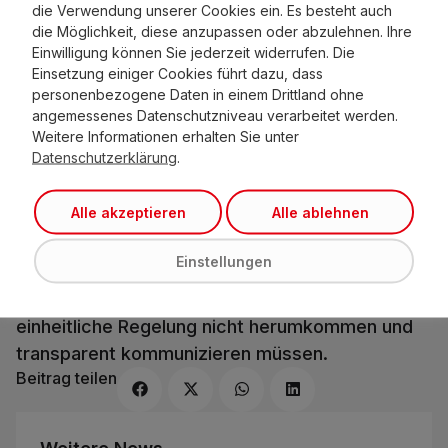
die Verwendung unserer Cookies ein. Es besteht auch
dies haben Gemeinden umzusetzen. „Viele
die Möglichkeit, diese anzupassen oder abzulehnen. Ihre
Betroffene fallen um viele Jahre um, weil die
Einwilligung können Sie jederzeit widerrufen. Die
Ansprüche verjährt sind.“
Einsetzung einiger Cookies führt dazu, dass
personenbezogene Daten in einem Drittland ohne
Der Bedarf an Betreuungspersonal wird weiter
angemessenes Datenschutzniveau verarbeitet werden.
steigen, auch durch den Rechtsanspruch auf die
Weitere Informationen erhalten Sie unter
Datenschutzerklärung
.
Vermittlung eines Betreuungsplatzes. „Das
Gerangel um Personal wird größer. Manche
Alle akzeptieren
Alle ablehnen
Gemeinden bieten Verträge mit Ferienzeiten an,
um BetreuerInnen zu bekommen und andere
Einstellungen
Gemeinden, die fünf Wochen Urlaub bieten,
auszustechen.“ Auch hier wird man um eine
einheitliche Regelung nicht herumkommen und
transparent kommunizieren müssen.
Beitrag teilen