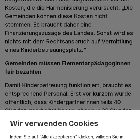
Kosten, die die Harmonisierung verursacht. „Die
Gemeinden können diese Kosten nicht
stemmen. Es braucht daher eine
Finanzierungszusage des Landes. Sonst wird es
nichts mit dem Rechtsanspruch auf Vermittlung
eines Kinderbetreuungsplatz.“
Gemeinden müssen ElementarpädagogInnen
fair bezahlen
Damit Kinderbetreuung funktioniert, braucht es
entsprechend Personal. Erst vor kurzem wurde
öffentlich, dass KindergärtnerInnen teils 40
Stunden gearbeitet haben, aber nur 36 Stunden
bezahlt bekamen. „Einige Gemeinden haben
Wir verwenden Cookies
reagiert und zumindest drei Jahre nachgezahlt.“
Es gibt ein entsprechendes Landesgesetz und
Indem Sie auf "Alle akzeptieren" klicken, willigen Sie in