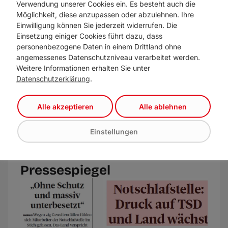
Verwendung unserer Cookies ein. Es besteht auch die
Zahl der Vorfälle, bisherige Maßnahmen der
Möglichkeit, diese anzupassen oder abzulehnen. Ihre
TSD, die Reaktion der politisch
Einwilligung können Sie jederzeit widerrufen. Die
Einsetzung einiger Cookies führt dazu, dass
Verantwortlichen und den arbeitsrechtlichen
personenbezogene Daten in einem Drittland ohne
Umgang mit betroffenen Beschäftigten. „Wir
angemessenes Datenschutzniveau verarbeitet werden.
wollen wissen, wer wann von den Vorfällen
Weitere Informationen erhalten Sie unter
gewusst hat, welche Maßnahmen zugesagt
Datenschutzerklärung
.
wurden und warum sie nicht längst umgesetzt
sind. Die schwarz-rote Landesregierung darf
Alle akzeptieren
Alle ablehnen
sich nicht länger wegducken“, so Sint.
Einstellungen
Beitrag teilen
Pressespiegel