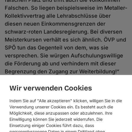
Falschen. So liegen beispielsweise im Metaller-
Kollektivvertrag alle Lehrabschlüsse über
diesen neuen Einkommensgrenzen der
schwarz-roten Landesregierung. Bei diversen
Meisterkursen verhält es sich ähnlich. ÖVP und
SPÖ tun das Gegenteil von dem, was sie
versprechen. Sie würgen Aufschulungswillige
die Förderung ab und verhindern mit dieser
Begrenzung den Zugang zur Weiterbildung!“
Nagelprobe für Arbeiterkammer, ÖGB und ÖVP-
Wir verwenden Cookies
Arbeitnehmervertreter
Indem Sie auf "Alle akzeptieren" klicken, willigen Sie in die
Interessant ist für Liste Fritz-Parteiobfrau
Verwendung unserer Cookies ein. Es besteht auch die
Andrea Haselwanter-Schneider die
Möglichkeit, diese anzupassen oder abzulehnen. Ihre
Einwilligung können Sie jederzeit widerrufen. Die
Zusammensetzung des Gremiums, welches
Einsetzung einiger Cookies führt dazu, dass
über diesen geplanten Anschlag auf die Tiroler
personenbezogene Daten in einem Drittland ohne