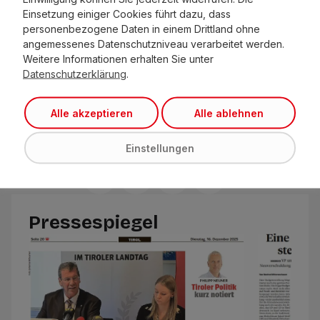
Angesichts steigender Insolvenzen warnt er:
Einsetzung einiger Cookies führt dazu, dass
„Wenn der Förderwille fehlt, sinken
personenbezogene Daten in einem Drittland ohne
angemessenes Datenschutzniveau verarbeitet werden.
Gründungsbereitschaft und Innovationskraft“, so
Weitere Informationen erhalten Sie unter
Zöttl abschließend.
Datenschutzerklärung
.
ORF Tirol Heute 15.15.2025
Alle akzeptieren
Alle ablehnen
https://on.orf.at/video/14303969/tirol-heute-
vom-15122025
Einstellungen
Beitrag teilen
Pressespiegel