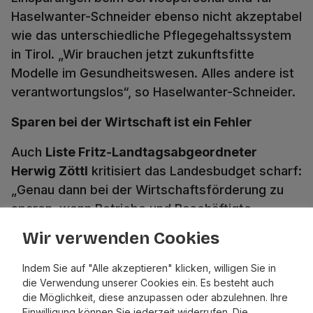
Haselwanter-Schneider ebenso nicht akzeptabel
wie das unterschiedliche Pflegegehaltssystem
in Tirol. „Wir brauchen jetzt zukunftsfitte
Modelle im Gesundheitswesen. Alles andere ist
verantwortungslos“, so Haselwanter-Schneider.
Sparen bei der Wirtschaft ist ein Fehler
Auch
Liste Fritz-Landtagsabgeordneter
Herwig Zöttl
kritisiert das Landesbudget scharf:
„Genau dann bei der Wirtschaftsförderung zu
sparen, wenn Betriebe und Beschäftigte
Unterstützung brauchen, ist der falsche Weg.“
Wir verwenden Cookies
Das Ausbremsen von Förderungen verschärft
die Krise und verlängert konjunkturelle
Indem Sie auf "Alle akzeptieren" klicken, willigen Sie in
die Verwendung unserer Cookies ein. Es besteht auch
Schwächen. Besonders problematisch sind für
die Möglichkeit, diese anzupassen oder abzulehnen. Ihre
Zöttl die Kürzungen bei der Digitalisierung.
Einwilligung können Sie jederzeit widerrufen. Die