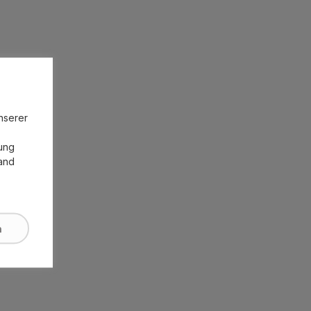
unserer
zung
land
n