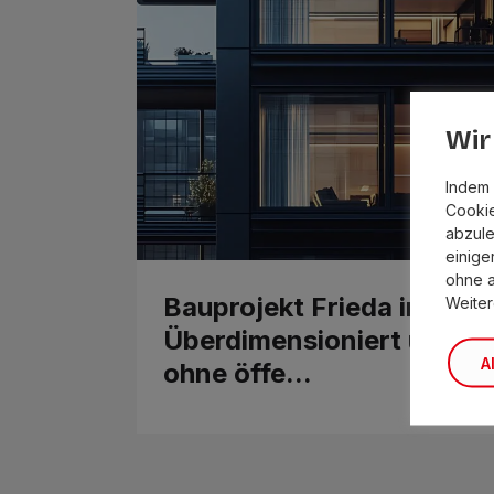
Wir
Indem 
Cookie
abzule
einige
ohne 
Bauprojekt Frieda in Zirl:
Weiter
Überdimensioniert und
A
ohne öffe...