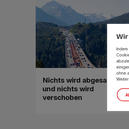
Wir
Indem 
Cookie
abzule
einige
ohne 
Nichts wird abgesagt
Weiter
und nichts wird
A
verschoben