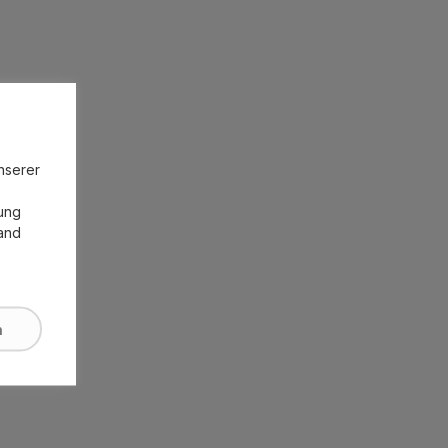
unserer
zung
land
n