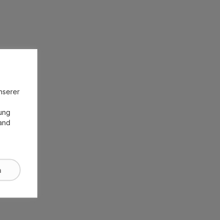
unserer
zung
land
n