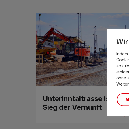
Wir
Indem 
Cookie
abzule
einige
ohne 
Weiter
Unterinntaltrasse ist
A
Sieg der Vernunft