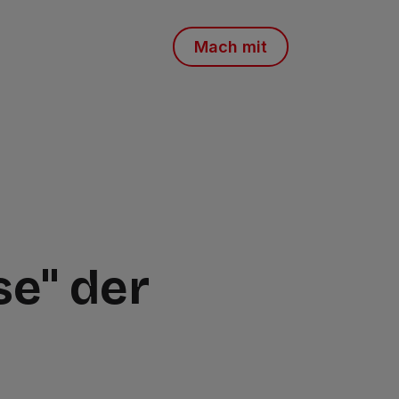
Mach mit
se" der