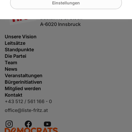
Bürgerforum Tirol
Einstellungen
Maximilianstraße 2
Bauteil A / 3. Stock
A-6020 Innsbruck
Unsere Vision
Leitsätze
Standpunkte
Die Partei
Team
News
Veranstaltungen
Bürgerinitiativen
Mitglied werden
Kontakt
+43 512 / 561 166 - 0
office@liste-fritz.at