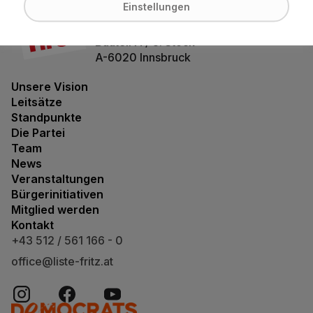
Bürgerforum Tirol
Einstellungen
Maximilianstraße 2
Bauteil A / 3. Stock
A-6020 Innsbruck
Unsere Vision
Leitsätze
Standpunkte
Die Partei
Team
News
Veranstaltungen
Bürgerinitiativen
Mitglied werden
Kontakt
+43 512 / 561 166 - 0
office@liste-fritz.at