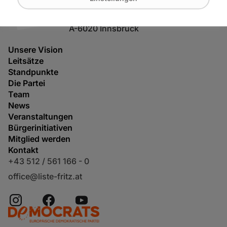
Maximilianstraße 2
Bauteil A / 3. Stock
A-6020 Innsbruck
Unsere Vision
Leitsätze
Standpunkte
Die Partei
Team
News
Veranstaltungen
Bürgerinitiativen
Mitglied werden
Kontakt
+43 512 / 561 166 - 0
office@liste-fritz.at