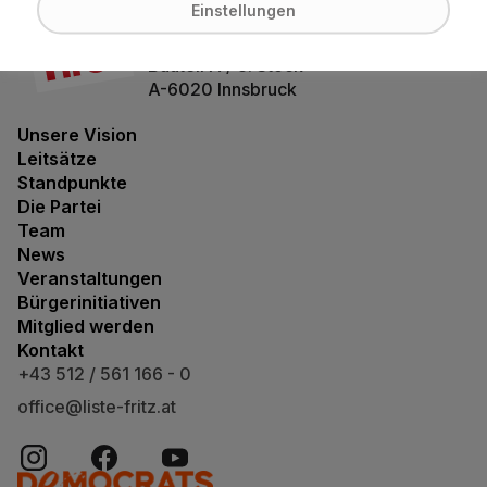
Bürgerforum Tirol
Einstellungen
Maximilianstraße 2
Bauteil A / 3. Stock
A-6020 Innsbruck
Unsere Vision
Leitsätze
Standpunkte
Die Partei
Team
News
Veranstaltungen
Bürgerinitiativen
Mitglied werden
Kontakt
+43 512 / 561 166 - 0
office@liste-fritz.at