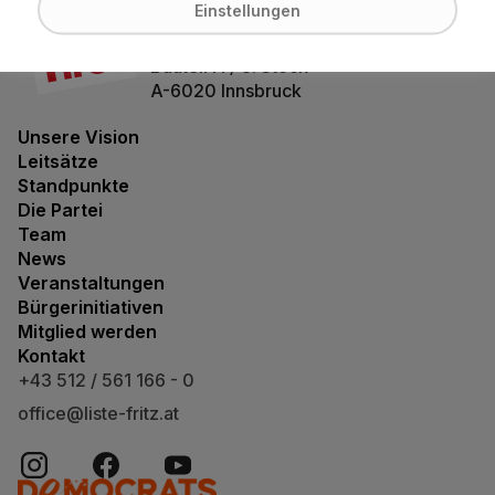
Bürgerforum Tirol
Einstellungen
Maximilianstraße 2
Bauteil A / 3. Stock
A-6020 Innsbruck
Unsere Vision
Leitsätze
Standpunkte
Die Partei
Team
News
Veranstaltungen
Bürgerinitiativen
Mitglied werden
Kontakt
+43 512 / 561 166 - 0
office@liste-fritz.at