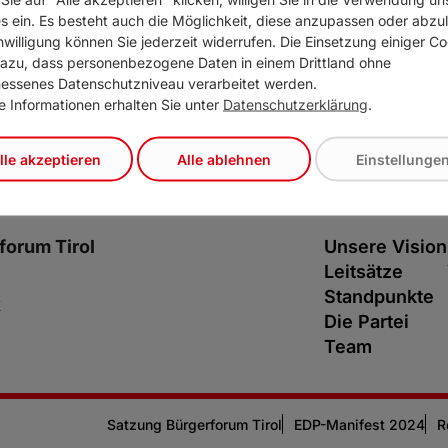
s ein. Es besteht auch die Möglichkeit, diese anzupassen oder abzu
inwilligung können Sie jederzeit widerrufen. Die Einsetzung einiger C
dazu, dass personenbezogene Daten in einem Drittland ohne
ssenes Datenschutzniveau verarbeitet werden.
e Informationen erhalten Sie unter
Datenschutzerklärung
.
lle akzeptieren
Alle ablehnen
Einstellunge
forum Tirol
Unsere Vision
Leitsätze
Standpunkte
k
Die Partei
Team
Satzung Bürgerforum Tirol
EDP-Manifest 2024
R