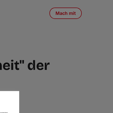
Mach mit
eit" der
serer