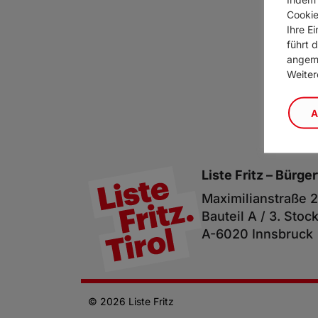
Cookie
Ihre E
führt 
angeme
Weiter
A
Liste Fritz –
Bürger
Maximilianstraße 2
Bauteil A / 3. Stoc
A-6020 Innsbruck
© 2026 Liste Fritz