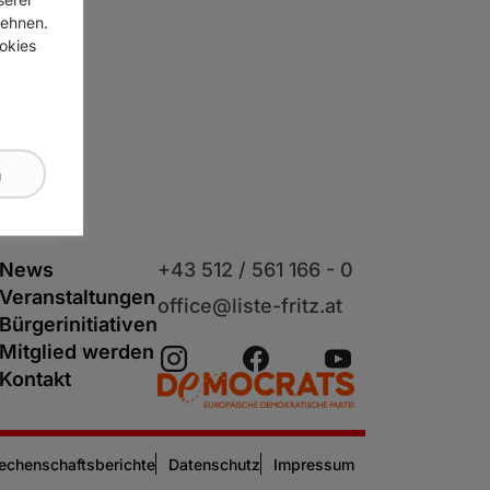
lehnen.
ookies
n
News
+43 512 / 561 166 - 0
Veranstaltungen
office@liste-fritz.at
Bürgerinitiativen
Mitglied werden
Kontakt
echenschaftsberichte
Datenschutz
Impressum