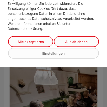
Einwilligung können Sie jederzeit widerrufen. Die
offenen Gesprächskultur, großem Engagement
Einsetzung einiger Cookies führt dazu, dass
und einer durchwegs guten Stimmung. Das
personenbezogene Daten in einem Drittland ohne
Bezirkstreffen in Imst zeigte einmal mehr, wie
angemessenes Datenschutzniveau verarbeitet werden.
wichtig der persönliche Austausch und die
Weitere Informationen erhalten Sie unter
Datenschutzerklärung
.
gemeinsame Diskussion für eine lebendige
politische Arbeit vor Ort sind.
Alle akzeptieren
Alle ablehnen
Veranstaltung teilen
Einstellungen
Galerie