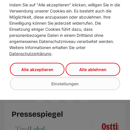
der Fahrt die Tür des Busses? Verdreckte
Indem Sie auf "Alle akzeptieren" klicken, willigen Sie in die
Toiletten, unsaubere Busse, schlechter
Verwendung unserer Cookies ein. Es besteht auch die
Möglichkeit, diese anzupassen oder abzulehnen. Ihre
Umgang mit dem Gepäck der Reisenden,
Einwilligung können Sie jederzeit widerrufen. Die
rasende Fahrer, nicht funktionierende
Einsetzung einiger Cookies führt dazu, dass
Sitzplatzreservierungen und unfreundliches
personenbezogene Daten in einem Drittland ohne
angemessenes Datenschutzniveau verarbeitet werden.
Personal verlangen nach Erklärungen“,
Weitere Informationen erhalten Sie unter
appellieren Sint und Raggl, die Online-Petition
Datenschutzerklärung
.
„Direktzug Lienz-Innsbruck: Zeit zu handeln!“
zu unterschreiben.
Alle akzeptieren
Alle ablehnen
Hier geht’s zur Online Petition:
Einstellungen
https://shorturl.at/NKaAy
Beitrag teilen
Pressespiegel