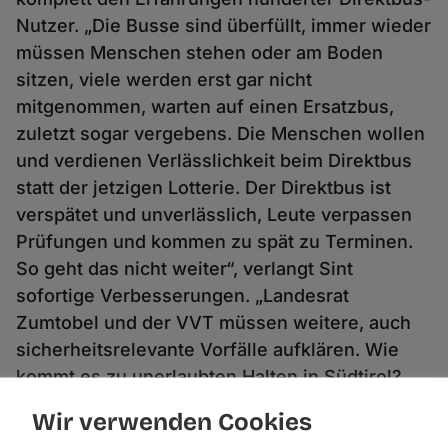
Nutzer. „Die Busse sind überfüllt, immer wieder
müssen Menschen stehen oder am Boden
sitzen, viele werden erst gar nicht
mitgenommen, warten auf einen Ersatzbus,
zuletzt sogar vergebens. Die Menschen wollen
und verdienen Verlässlichkeit beim Direktbus
statt der jetzigen Lotterie. Der Direktbus ist
verspätet und unverlässlich, Leute verpassen
Prüfungen und kommen zu spät zu Terminen.
So geht das nicht weiter“, verlangt Sint
sofortige Verbesserungen. „Landesrat
Zumtobel und der VVT müssen weitere, auch
sicherheitsrelevante Vorfälle aufklären. Wie
kommt es zu unerlaubten Halten in Südtirol?
Warum fahren Busse mit gesprungenen
Wir verwenden Cookies
Scheiben herum? Warum öffnet sich während