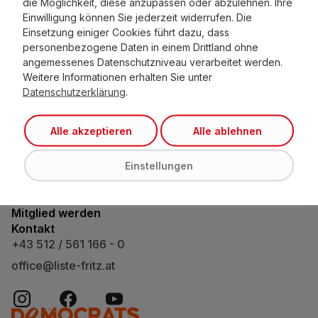
die Möglichkeit, diese anzupassen oder abzulehnen. Ihre
Bürgerforum Tirol
Einwilligung können Sie jederzeit widerrufen. Die
Maximilianstraße 2
Einsetzung einiger Cookies führt dazu, dass
Bauteil A / 3. Stock
personenbezogene Daten in einem Drittland ohne
A-6020 Innsbruck
angemessenes Datenschutzniveau verarbeitet werden.
Weitere Informationen erhalten Sie unter
Unsere Vision
Datenschutzerklärung
.
Leitsätze
Standpunkte
Alle akzeptieren
Alle ablehnen
Die Partei
Team
News
Einstellungen
Veranstaltungen
Bürgerinitiativen
Mitglied werden
Kontakt
+43 512 / 561 166 - 0
office@liste-fritz.at